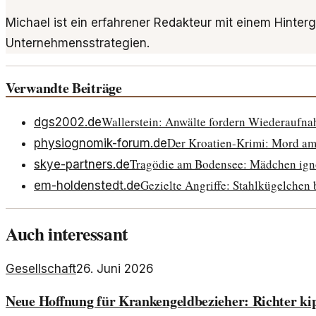
Michael ist ein erfahrener Redakteur mit einem Hinter
Unternehmensstrategien.
Verwandte Beiträge
Wallerstein: Anwälte fordern Wiederaufn
dgs2002.de
Der Kroatien-Krimi: Mord am 
physiognomik-forum.de
Tragödie am Bodensee: Mädchen igno
skye-partners.de
Gezielte Angriffe: Stahlkügelchen
em-holdenstedt.de
Auch interessant
Gesellschaft
26. Juni 2026
Neue Hoffnung für Krankengeldbezieher: Richter ki